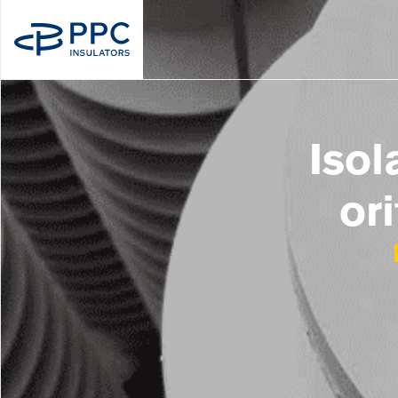
Isol
or