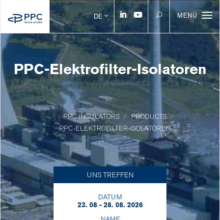
MENÜ
DE
PPC-Elektrofilter-Isolatoren
PPC INSULATORS
PRODUCTS
PPC-ELEKTROFILTER-ISOLATOREN
UNS TREFFEN
DATUM
23. 08 - 28. 08. 2026
NAME