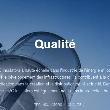
Qualité
Insulators à haute échelle dans l’industrie de l’énergie et j
s le développement des infrastructures. Ils contribuent à la qu
lication dans la création et la distribution de l’électricité. De
s, PPC Insulators est également actif dans la protection de 
PPC INSULATORS
QUALITÉ