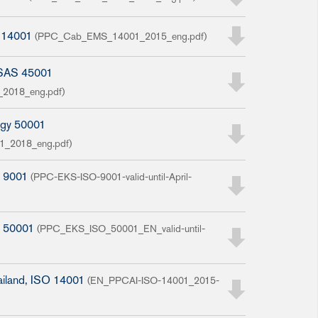
O 14001
(PPC_Cab_EMS_14001_2015_eng.pdf)
HSAS 45001
018_eng.pdf)
rgy 50001
_2018_eng.pdf)
O 9001
(PPC-EKS-ISO-9001-valid-until-April-
O 50001
(PPC_EKS_ISO_50001_EN_valid-until-
hailand, ISO 14001
(EN_PPCAI-ISO-14001_2015-