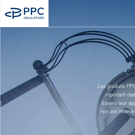
Les produits PPC 
important dan
travers leur app
non des moindre