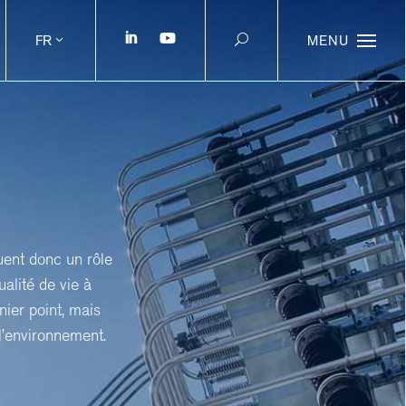
FR
MENU
ouent donc un rôle
alité de vie à
rnier point, mais
l’environnement.